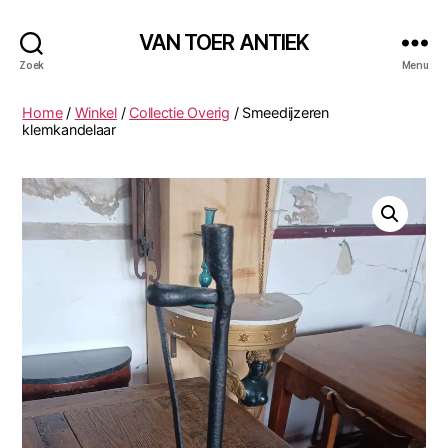
VAN TOER ANTIEK
Zoek
Menu
Home
/
Winkel
/
Collectie Overig
/ Smeedijzeren
klemkandelaar