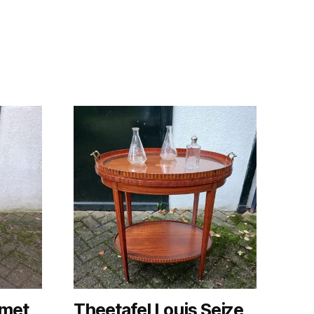
 met
Theetafel Louis Seize