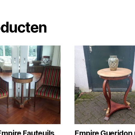
oducten
Empire Fauteuils
Empire Gueridon