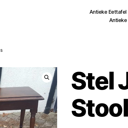
Antieke Eettafel
Antieke 
ls
Stel 
Stoo