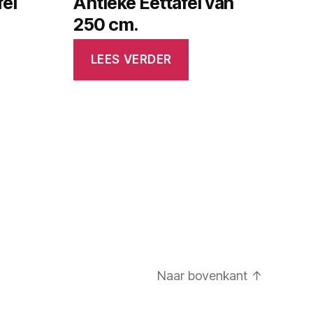
fel
Antieke Eettafel van
250 cm.
LEES VERDER
Naar bovenkant
↑