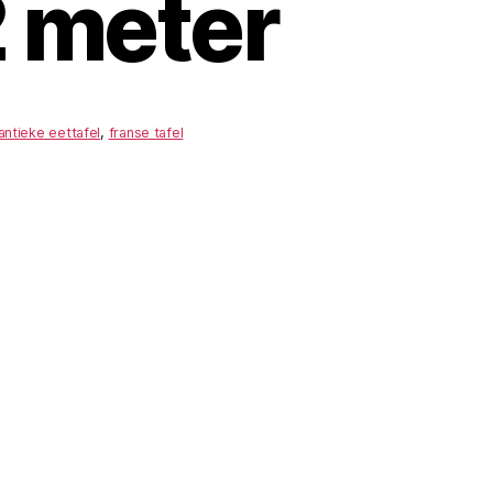
2 meter
antieke eettafel
,
franse tafel