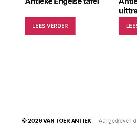
Antieke Engelse tafel
Anti
uittr
LEES VERDER
LEE
© 2026
VAN TOER ANTIEK
Aangedreven d