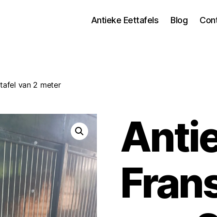
Antieke Eettafels
Blog
Con
tafel van 2 meter
Anti
Frans