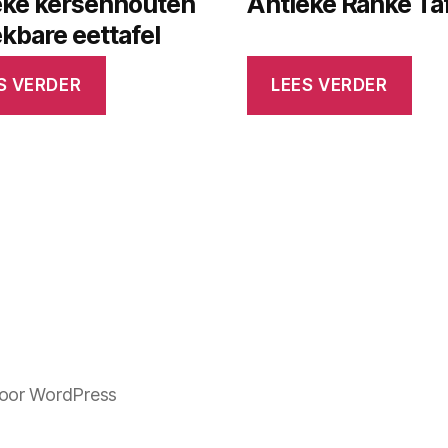
eke kersenhouten
Antieke Ranke Ta
ekbare eettafel
S VERDER
LEES VERDER
oor WordPress