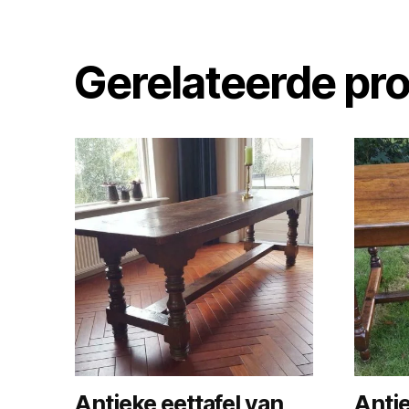
Gerelateerde pr
Antieke eettafel van
Antie