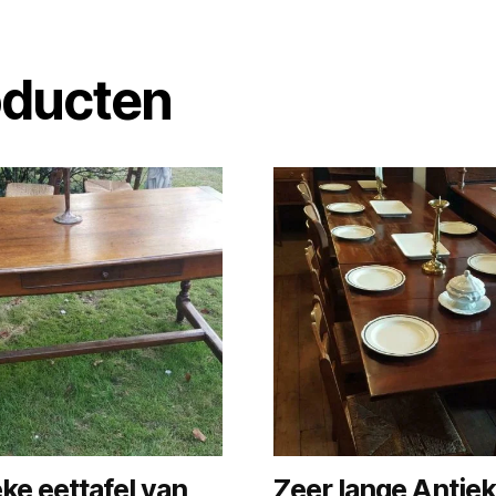
oducten
ke eettafel van
Zeer lange Antie