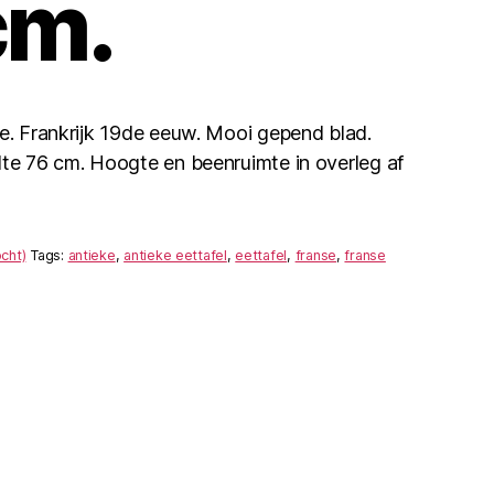
cm.
se. Frankrijk 19de eeuw. Mooi gepend blad.
dte 76 cm. Hoogte en beenruimte in overleg af
cht)
Tags:
antieke
,
antieke eettafel
,
eettafel
,
franse
,
franse