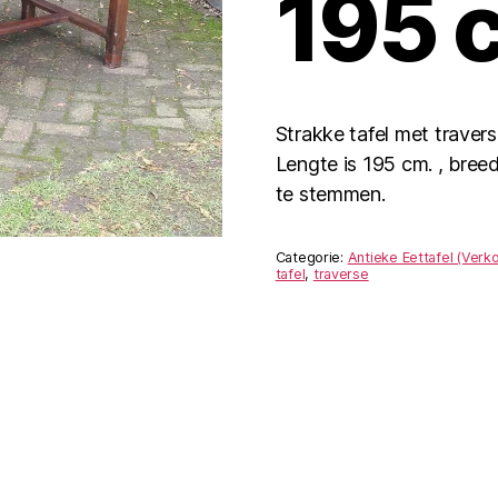
195 
Strakke tafel met traver
Lengte is 195 cm. , bree
te stemmen.
Categorie:
Antieke Eettafel (Verko
tafel
,
traverse