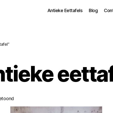
Antieke Eettafels
Blog
Con
afel”
tieke eetta
getoond