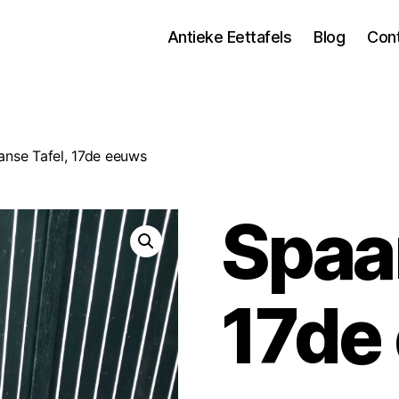
Antieke Eettafels
Blog
Con
anse Tafel, 17de eeuws
Spaan
17de