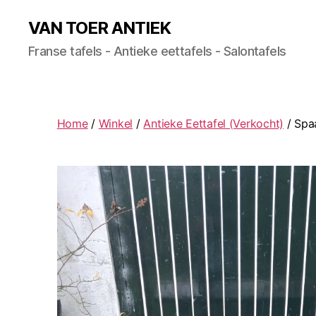
VAN TOER ANTIEK
Franse tafels - Antieke eettafels - Salontafels
Home
/
Winkel
/
Antieke Eettafel (Verkocht)
/ Spa