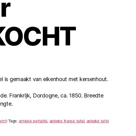
r
KOCHT
el is gemaakt van eikenhout met kersenhout.
jde. Frankrijk, Dordogne, ca. 1850. Breedte
engte.
cht)
Tags:
antieke eettafel
,
antieke franse tafel
,
antieke tafel