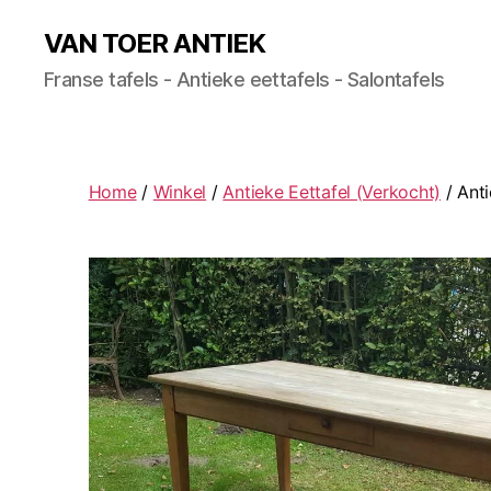
VAN TOER ANTIEK
Franse tafels - Antieke eettafels - Salontafels
Home
/
Winkel
/
Antieke Eettafel (Verkocht)
/ Ant