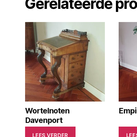
Gerelateerde pr
Wortelnoten
Empi
Davenport
LEES VERDER
LEE