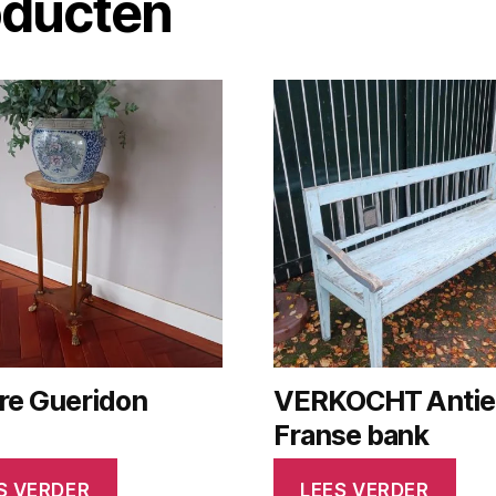
oducten
re Gueridon
VERKOCHT Antie
Franse bank
S VERDER
LEES VERDER