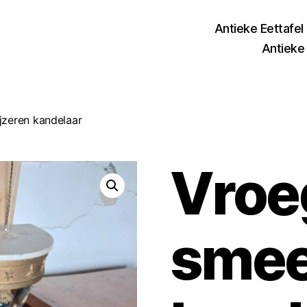
Antieke Eettafel
Antieke 
jzeren kandelaar
Vroe
smee