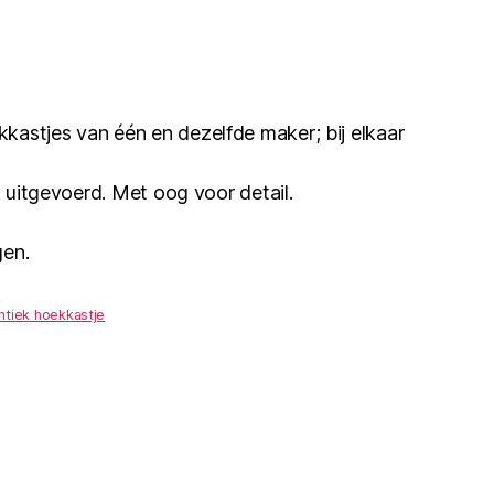
astjes van één en dezelfde maker; bij elkaar
jk uitgevoerd. Met oog voor detail.
gen.
ntiek hoekkastje