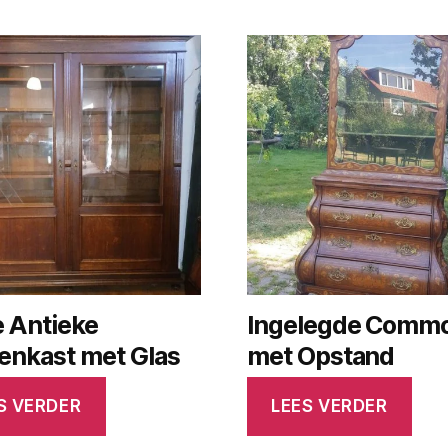
e Antieke
Ingelegde Comm
enkast met Glas
met Opstand
S VERDER
LEES VERDER