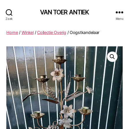
VAN TOER ANTIEK
Zoek
Menu
Home
/
Winkel
/
Collectie Overig
/ Oogstkandelaar