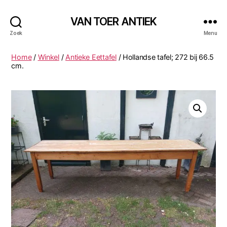
VAN TOER ANTIEK
Zoek
Menu
Home
/
Winkel
/
Antieke Eettafel
/ Hollandse tafel; 272 bij 66.5
cm.