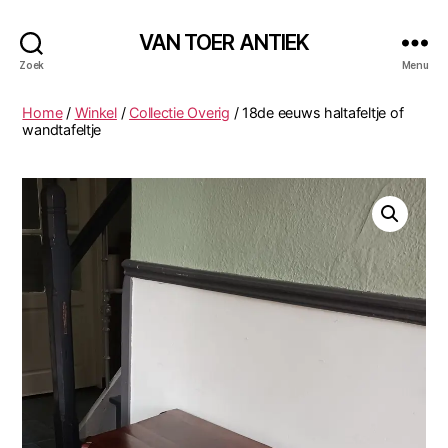
VAN TOER ANTIEK
Zoek
Menu
Home
/
Winkel
/
Collectie Overig
/ 18de eeuws haltafeltje of
wandtafeltje